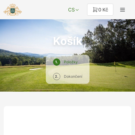
CS
0 Kč
Košík
1.
Položky
2.
Dokončení