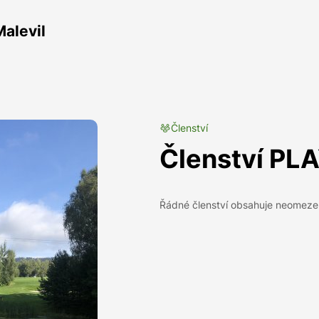
Malevil
Členství
Členství PL
Řádné členství obsahuje neomezen