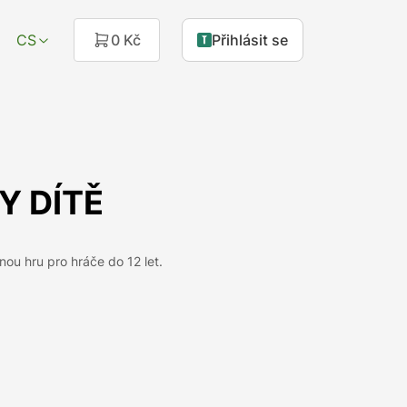
CS
0 Kč
Přihlásit se
AY DÍTĚ
ou hru pro hráče do 12 let.