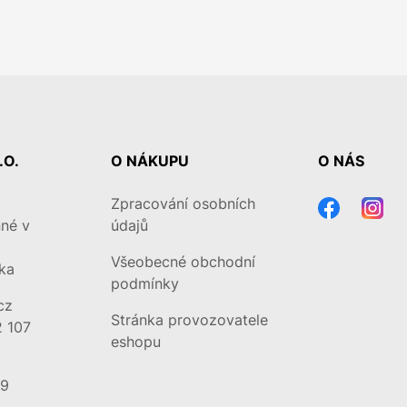
.O.
O NÁKUPU
O NÁS
Zpracování osobních
né v
údajů
Všeobecné obchodní
ka
podmínky
cz
Stránka provozovatele
 107
eshopu
79