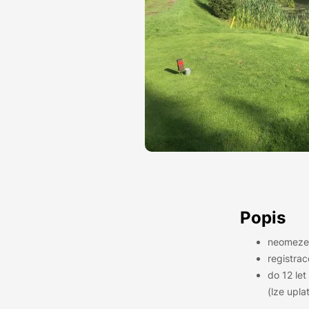
Popis
neomeze
registra
do 12 let
(lze upla