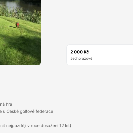
2 000 Kč
Jednorázově
ná hra
ce u České golfové federace
tnit nejpozději v roce dosažení 12 let)