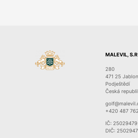
MALEVIL, S.R
280
471 25
Jablon
Podještědí
Česká republi
golf@malevil.
+420 487 762
IČ: 25029479
DIČ: 250294